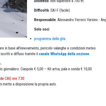
Dislivello
: non superiore a 750 m.
Difficoltà
: EAI-F (facile)
Responsabile
: Alessandro Ferrero Varsino - An
Solo soci
programma della gita
e in base all’innevamento, pericolo valanghe e condizioni meteo.
scritti e diffuso tramite il
canale WhatsApp della sezione
.
.
to giornaliero: Ciaspole € 5,00 – Kit artva, pala e sonda € 10,00
ede CAI) ore 7.30
i mette a disposizione la propria auto.