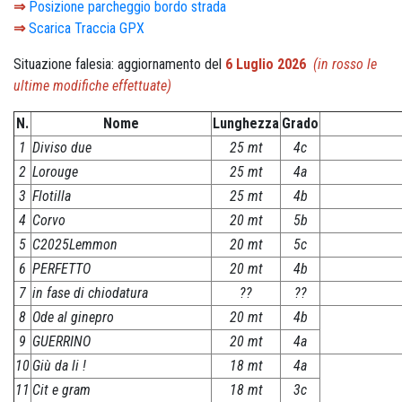
⇒
Posizione parcheggio bordo strada
⇒
Scarica Traccia GPX
Situazione falesia: aggiornamento del
6 Luglio 2026
(in rosso le
ultime modifiche effettuate)
N.
Nome
Lunghezza
Grado
1
Diviso due
25 mt
4c
2
Lorouge
25 mt
4a
3
Flotilla
25 mt
4b
4
Corvo
20 mt
5b
5
C2025Lemmon
20 mt
5c
6
PERFETTO
20 mt
4b
7
in fase di chiodatura
??
??
8
Ode al ginepro
20 mt
4b
9
GUERRINO
20 mt
4a
10
Giù da li !
18 mt
4a
11
Cit e gram
18 mt
3c