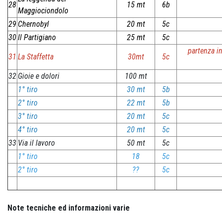
28
15 mt
6b
Maggiociondolo
29
Chernobyl
20 mt
5c
30
Il Partigiano
25 mt
5c
partenza in
31
La Staffetta
30mt
5c
32
Gioie e dolori
100 mt
1° tiro
30 mt
5b
2° tiro
22 mt
5b
3° tiro
20 mt
5c
4° tiro
20 mt
5c
33
Via il lavoro
50 mt
5c
1° tiro
18
5c
2° tiro
??
5c
Note tecniche ed informazioni varie