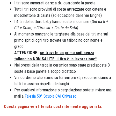
I tiri sono numerati da sx a dx, guardando la parete
Tutti i tiri sono provvisti di soste attrezzate con catena e
moschettone di calata (ad eccezione delle vie lunghe)
I 4 tiri del settore baby hanno soste in comune (
Giù da li +
Cit e Gram) e (Tirte su + Gaute da Suta)
Al momento mancano le targhette alla base dei tiri, ma sul
primo spit di ogni tiro trovate un talloncino con nome e
grado
ATTENZIONE
:
se trovate un primo spit senza
talloncino NON SALITE, il tiro è in lavorazione!!
Nei pressi della targa in ceramica sono state predisposte 3
soste a base parete a scopo didattico
Vi ricordiamo che siamo su terreni privati, raccomandiamo a
tutti il massimo rispetto dei luoghi.
Per qualsiasi informazione o segnalazione potete inviare una
mail a
Falesia 50° Scuola CAI Chivasso
Questa pagina verrà tenuta costantemente aggiornata.