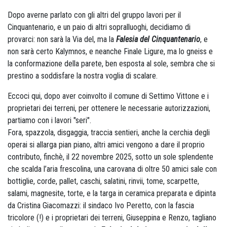
Dopo averne parlato con gli altri del gruppo lavori per il
Cinquantenario, e un paio di altri sopralluoghi, decidiamo di
provarci: non sarà la Via del, ma la
Falesia del Cinquantenario
, e
non sarà certo Kalymnos, e neanche Finale Ligure, ma lo gneiss e
la conformazione della parete, ben esposta al sole, sembra che si
prestino a soddisfare la nostra voglia di scalare.
Eccoci qui, dopo aver coinvolto il comune di Settimo Vittone e i
proprietari dei terreni, per ottenere le necessarie autorizzazioni,
partiamo con i lavori "seri".
Fora, spazzola, disgaggia, traccia sentieri, anche la cerchia degli
operai si allarga pian piano, altri amici vengono a dare il proprio
contributo, finchè, il 22 novembre 2025, sotto un sole splendente
che scalda l’aria frescolina, una carovana di oltre 50 amici sale con
bottiglie, corde, pallet, caschi, salatini, rinvii, tome, scarpette,
salami, magnesite, torte, e la targa in ceramica preparata e dipinta
da Cristina Giacomazzi: il sindaco Ivo Peretto, con la fascia
tricolore (!) e i proprietari dei terreni, Giuseppina e Renzo, tagliano