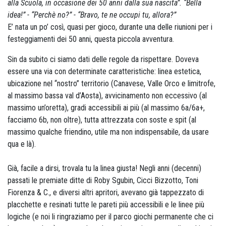
alla Scuola, in occasione dei 50 anni dalla sua nascita”. “Bella
idea!” - “Perchè no?” - “Bravo, te ne occupi tu, allora?”
E’ nata un po’ così, quasi per gioco, durante una delle riunioni per i
festeggiamenti dei 50 anni, questa piccola avventura.
Sin da subito ci siamo dati delle regole da rispettare. Doveva
essere una via con determinate caratteristiche: linea estetica,
ubicazione nel “nostro” territorio (Canavese, Valle Orco e limitrofe,
al massimo bassa val d’Aosta), avvicinamento non eccessivo (al
massimo un’oretta), gradi accessibili ai più (al massimo 6a/6a+,
facciamo 6b, non oltre), tutta attrezzata con soste e spit (al
massimo qualche friendino, utile ma non indispensabile, da usare
qua e là).
Già, facile a dirsi, trovala tu la linea giusta! Negli anni (decenni)
passati le premiate ditte di Roby Sgubin, Cicci Bizzotto, Toni
Fiorenza & C., e diversi altri apritori, avevano già tappezzato di
placchette e resinati tutte le pareti più accessibili e le linee più
logiche (e noi li ringraziamo per il parco giochi permanente che ci