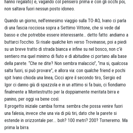
hanno regalato) e, vagando col pensiero prima e con gli occhi poi,
non saltava fuori nessun posto idoneo.
Quando un giorno, nell'ennesimo viaggio sulla TO-AO, Ivano ci parla
di una fascia rocciosa sopra a Settimo Vittone, che si vede dal
basso e che potrebbe essere interessante... detto fatto: andiamo a
buttarci l’occhio. Si risale qualche km verso Trovinasse, poi a piedi
su un breve tratto di strada bianca e infine su nel bosco, non c’è
sentiero ma quel minimo di fiuto e di abitudine ci portano alla base
della parete. “Che ne dite? Non sembra malaccio”, “ma si, qualcosa
salta fuori, si può provare”, e allora via: con qualche friend e pochi
spit Ivano chioda una linea, Cicci apre il secondo tiro, Sergio ed
Igor ci danno giù di spazzola e in un attimo si fa buio, ci fiondiamo
finalmente a Montestrutto per la doppiamente meritata birra e
panino, per oggi va bene così.
Il progetto iniziale cambia forma: sembra che possa venire fuori
una falesia, invece che una via di più tiri, dato che la parete si
estende in orizzontale per.... boh? 100 metri? 200? Torneremo. Ma
prima la birra.