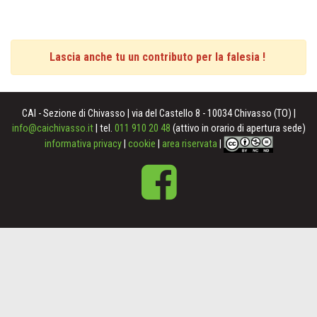
Lascia anche tu un contributo per la falesia !
CAI - Sezione di Chivasso | via del Castello 8 - 10034 Chivasso (TO) |
info@caichivasso.it
| tel.
011 910 20 48
(attivo in orario di apertura sede)
informativa privacy
|
cookie
|
area riservata
|