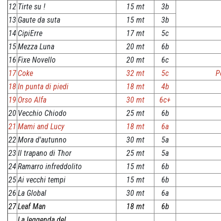
12
Tirte su !
15 mt
3b
13
Gaute da suta
15 mt
3b
14
CipiErre
17 mt
5c
15
Mezza Luna
20 mt
6b
16
Fixe Novello
20 mt
6c
17
Coke
32 mt
5c
P
18
In punta di piedi
18 mt
4b
19
Orso Alfa
30 mt
6c+
20
Vecchio Chiodo
25 mt
6b
21
Mami and Lucy
18 mt
6a
22
Mora d'autunno
30 mt
5a
23
Il trapano di Thor
25 mt
5a
24
Ramarro infreddolito
15 mt
6b
25
Ai vecchi tempi
15 mt
6b
26
La Global
30 mt
6a
27
Leaf Man
18 mt
6b
La leggenda del