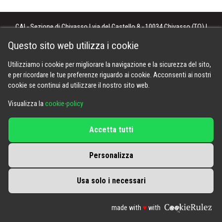
CAI - Sezione di Chivasso | via del Castello 8 - 10034 Chivasso (TO) |
info@caichivasso.it
| tel.
011 910 20 48
(attivo in orario di apertura sede)
Questo sito web utilizza i cookie
informativa privacy
|
cookie
|
area riservata
|
Utilizziamo i cookie per migliorare la navigazione e la sicurezza del sito,
e per ricordare le tue preferenze riguardo ai cookie. Acconsenti ai nostri
cookie se continui ad utilizzare il nostro sito web.
Visualizza la
cookie-policy
Accetta tutti
Personalizza
Usa solo i necessari
made with
♥
with